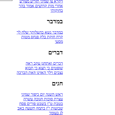
ויקרא
צו
שמיני
תזריע
מצורע
אחרי מות
קדושים
אמור
בהר
בחוקותי
במדבר
במדבר
נשא
בהעלותך
שלח לך
קרח
חוקת
בלק
פנחס
מטות
מסעי
דברים
דברים
ואתחנן
עקב
ראה
שופטים
כי תצא
כי תבוא
נצבים
וילך
האזינו
וזאת הברכה
חגים
ראש השנה
יום כיפור
שמיני
עצרת
סוכות
חנוכה
עשרה
בטבת
ט"ו בשבט
פורים
פסח
שבועות
י"ז בתמוז
תשעה באב
לג בעומר