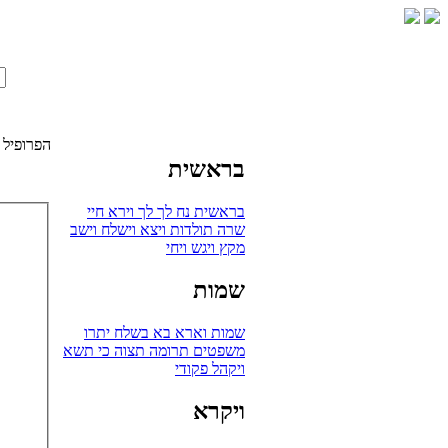
הפרופיל 
בראשית
בראשית
נח
לך לך
וירא
חיי
שרה
תולדות
ויצא
וישלח
וישב
מקץ
ויגש
ויחי
שמות
שמות
וארא
בא
בשלח
יתרו
משפטים
תרומה
תצוה
כי תשא
ויקהל
פקודי
ויקרא