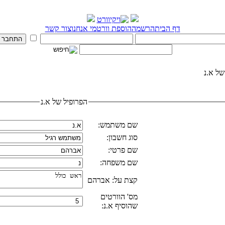
דף הבית
הרשמה
הוספת וורט
מי אנחנו
צור קשר
של א.נ
הפרופיל של א.נ
שם משתמש:
סוג חשבון:
שם פרטי:
שם משפחה:
קצת על: אברהם
מס' הוורטים
שהוסיף א.נ: