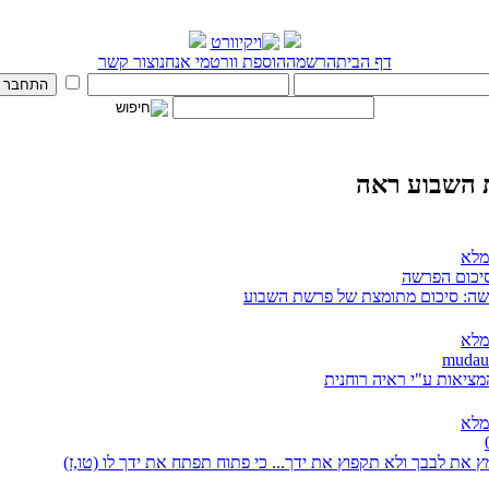
דף הבית
הרשמה
הוספת וורט
מי אנחנו
צור קשר
השבוע ראה
מלא
סיכום הפרשה
ה: סיכום מתומצת של פרשת השבוע
מלא
מציאות ע"י ראיה רוחנית
מלא
 את לבבך ולא תקפוץ את ידך... כי פתוח תפתח את ידך לו (טו,ז)