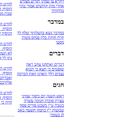
ויקרא
צו
שמיני
תזריע
מצורע
לוורט ה
אחרי מות
קדושים
אמור
בהר
הוסיף: ה
בחוקותי
שבת מבר
במדבר
לוורט ה
הוסיף: 
במדבר
נשא
בהעלותך
שלח לך
הניסיון 
קרח
חוקת
בלק
פנחס
מטות
מסעי
לוורט ה
הוסיף: אV
דברים
לא תעשו
נתן לך (
דברים
ואתחנן
עקב
ראה
לוורט ה
שופטים
כי תצא
כי תבוא
הוסיף: 
נצבים
וילך
האזינו
וזאת הברכה
ואבדתם 
אלקיכם
חגים
לוורט ה
ראש השנה
יום כיפור
שמיני
הוסיף: ה
עצרת
סוכות
חנוכה
עשרה
והיה כי
בטבת
ט"ו בשבט
פורים
פסח
שבועות
י"ז בתמוז
תשעה באב
לג בעומר