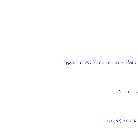
ה אל המנוחה ואל הנחלה אשר ה' אלקיך
 יבחר ה'
ר עיבל (יא,כט)