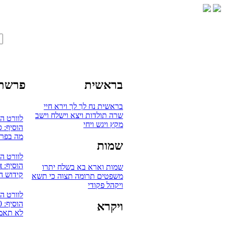
בראשית
פרשת 
בראשית
נח
לך לך
וירא
חיי
שרה
תולדות
ויצא
וישלח
וישב
לוורט ה
מקץ
ויגש
ויחי
הוסיף: 
מה בפרש
שמות
לוורט ה
הוסיף: mudaut
שמות
וארא
בא
בשלח
יתרו
קידוש ה
משפטים
תרומה
תצוה
כי תשא
ויקהל
פקודי
לוורט ה
הוסיף: 0
ויקרא
לא תאמץ