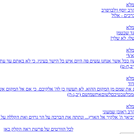
מלא
רב יוסף זילברפרב
כים - אלול
מלא
גד שכטמן
שלו. לא שלך!
מלא
י
ן ככל אשר אנחנו עשים פה היום איש כל הישר בעיניו. כי לא באתם עד עת
יב,ח-ט)
מלא
דוד
את שמם מן המקום ההוא. לא תעשון כן לה' אלקיכם. כי אם אל המקום אשר
מכלשבטיכםלשוםאתשמושם (יב,ג-ה)
מלא
רב ראובן שמעוני
 יביאך ה' אלקיך אל הארץ... ונתתה את הברכה על הר גרזים ואת הקללה על ה
לכל הוורטים של פרשת ראה הקלק כאן